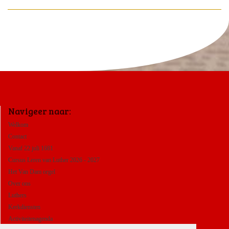
Navigeer naar:
Welkom
Contact
Vanaf 22 juli 1681
Cursus Leren van Luther 2026 - 2027
Het Van Dam orgel
Over ons
Luthers
Kerkdiensten
Activiteitenagenda