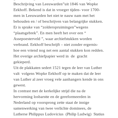
Beschrijving van Leeuwarden”uit 1846 van Wopke
Eekhoff. Bekend is dat in vroeger tijden- voor 1700-
men in Leeuwarden het niet te nauw nam met het
behouden en / of beschrijven van belangrijke stukken.
Er is sprake van “zolderopruimingen”wegens
“plaatsgebrek”. En men heeft het over een “
Assepoesterveld ”, waar archiefstukken worden
verbrand. Eekhoff beschrijft – niet zonder ergernis-
hoe een vriend nog net een aantal stukken kon redden.
Het overige archiefpapier werd in de gracht
gekieperd.
Uit de plakkaten sedert 1521 tegen de leer van Luther
valt volgens Wopke Eekhoff op te maken dat de leer
van Luther al zeer vroeg vele aanhangers kende in ons
gewest.
In contrast met de kerkelijke strijd die na de
hervorming losbarstte en de gereformeerden in
Nederland op voorsprong zette staat de innige
samenwerking van twee verlichte dominees, de
Lutherse Philippus Ludovicius (Philip Ludwig) Statius