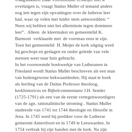
overtuigen is, vraagt Statius Muller of iemand anders
nog iets tegen zijn opvattingen over de lutherse leer
had, waar op velen met luider stem antwoordden: “
Neen wij hebben niet het allerminste tegen dominees
leer”. Alleen de kleermaker en gemeentelid K.
Barmont verklaarde met de voerman eens te zijn.
Toen het gemeentelid H. Meijer de kerk uitging werd
hij geschopt en geslagen en onder geleide van vele
mensen weer naar huis gebracht.
In het voornoemde boekwerkje van Lutheranen in
Friesland wordt Statius Muller beschreven als een man
van buitengewone bekwaamheden. Hij staat te boek
als leerling van de Duitse Professor theoloog,
kerkhistoricus en Bijbelcommentator J.H. Semler
(1725-1791) als een van de eerste vertegenwoordigers
van de zgn. rationalistische stroming . Statius Muller
studeerde van 1741 tot 1744 theologie en filosofie in
Jena. In 1745 werd hij prediker voor de Lutherse
gemeente Amersfoort en in 1749 te Leeuwarden. In
1754 verbrak hij zijn banden met de kerk. Na zijn