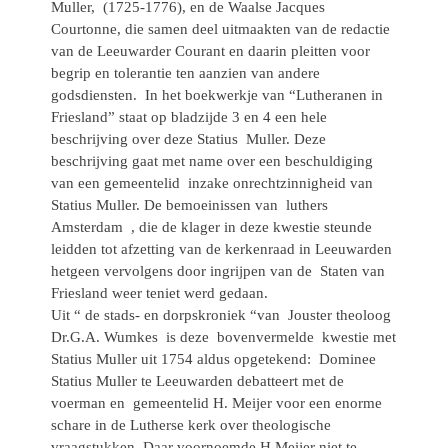
Muller, (1725-1776), en de Waalse Jacques
Courtonne, die samen deel uitmaakten van de redactie
van de Leeuwarder Courant en daarin pleitten voor
begrip en tolerantie ten aanzien van andere
godsdiensten. In het boekwerkje van “Lutheranen in
Friesland” staat op bladzijde 3 en 4 een hele
beschrijving over deze Statius Muller. Deze
beschrijving gaat met name over een beschuldiging
van een gemeentelid inzake onrechtzinnigheid van
Statius Muller. De bemoeinissen van luthers
Amsterdam , die de klager in deze kwestie steunde
leidden tot afzetting van de kerkenraad in Leeuwarden
hetgeen vervolgens door ingrijpen van de Staten van
Friesland weer teniet werd gedaan.
Uit “ de stads- en dorpskroniek “van Jouster theoloog
Dr.G.A. Wumkes is deze bovenvermelde kwestie met
Statius Muller uit 1754 aldus opgetekend: Dominee
Statius Muller te Leeuwarden debatteert met de
voerman en gemeentelid H. Meijer voor een enorme
schare in de Lutherse kerk over theologische
vraagstukken. Daar voornoemde H.Meijer niet te