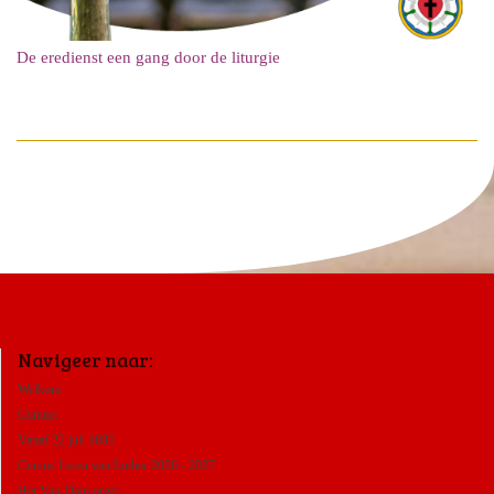
De eredienst een gang door de liturgie
Navigeer naar:
Welkom
Contact
Vanaf 22 juli 1681
Cursus Leren van Luther 2026 - 2027
Het Van Dam orgel