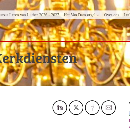
ursus Leren van Luther 2026 - 2027
Het Van Dam orgel
Over ons
Lut
Kerkdiensten