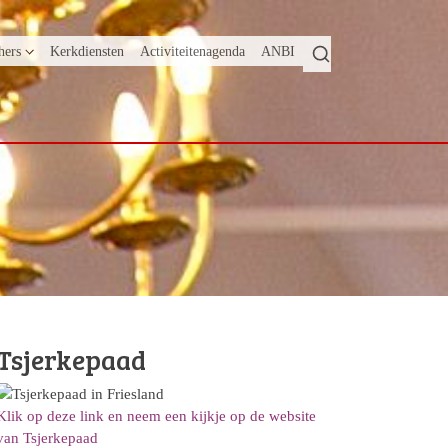
hers
Kerkdiensten
Activiteitenagenda
ANBI
Tsjerkepaad
Klik op deze link en neem een kijkje op de website
van Tsjerkepaad