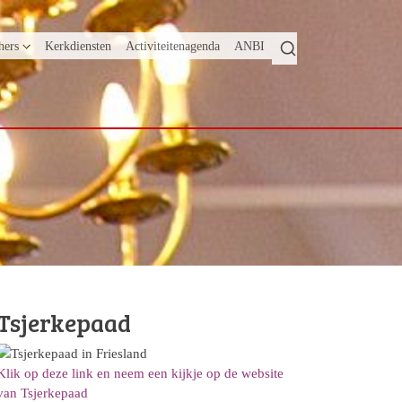
hers
Kerkdiensten
Activiteitenagenda
ANBI
Tsjerkepaad
Klik op deze link en neem een kijkje op de website
van Tsjerkepaad