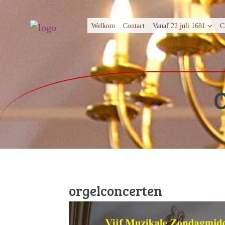
Welkom
Contact
Vanaf 22 juli 1681
C
orgelconcerten