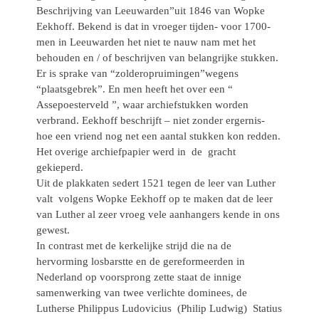
Beschrijving van Leeuwarden”uit 1846 van Wopke
Eekhoff. Bekend is dat in vroeger tijden- voor 1700-
men in Leeuwarden het niet te nauw nam met het
behouden en / of beschrijven van belangrijke stukken.
Er is sprake van “zolderopruimingen”wegens
“plaatsgebrek”. En men heeft het over een “
Assepoesterveld ”, waar archiefstukken worden
verbrand. Eekhoff beschrijft – niet zonder ergernis-
hoe een vriend nog net een aantal stukken kon redden.
Het overige archiefpapier werd in de gracht
gekieperd.
Uit de plakkaten sedert 1521 tegen de leer van Luther
valt volgens Wopke Eekhoff op te maken dat de leer
van Luther al zeer vroeg vele aanhangers kende in ons
gewest.
In contrast met de kerkelijke strijd die na de
hervorming losbarstte en de gereformeerden in
Nederland op voorsprong zette staat de innige
samenwerking van twee verlichte dominees, de
Lutherse Philippus Ludovicius (Philip Ludwig) Statius