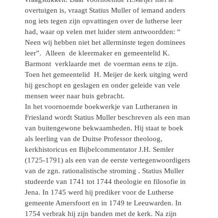
overtuigen is, vraagt Statius Muller of iemand anders
nog iets tegen zijn opvattingen over de lutherse leer
had, waar op velen met luider stem antwoordden: “
Neen wij hebben niet het allerminste tegen dominees
leer”. Alleen de kleermaker en gemeentelid K.
Barmont verklaarde met de voerman eens te zijn.
Toen het gemeentelid H. Meijer de kerk uitging werd
hij geschopt en geslagen en onder geleide van vele
mensen weer naar huis gebracht.
In het voornoemde boekwerkje van Lutheranen in
Friesland wordt Statius Muller beschreven als een man
van buitengewone bekwaamheden. Hij staat te boek
als leerling van de Duitse Professor theoloog,
kerkhistoricus en Bijbelcommentator J.H. Semler
(1725-1791) als een van de eerste vertegenwoordigers
van de zgn. rationalistische stroming . Statius Muller
studeerde van 1741 tot 1744 theologie en filosofie in
Jena. In 1745 werd hij prediker voor de Lutherse
gemeente Amersfoort en in 1749 te Leeuwarden. In
1754 verbrak hij zijn banden met de kerk. Na zijn