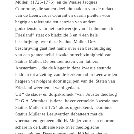
Muller, (1725-1776), en de Waalse Jacques
Courtonne, die samen deel uitmaakten van de redactie
van de Leeuwarder Courant en daarin pleitten voor
begrip en tolerantie ten aanzien van andere
godsdiensten. In het boekwerkje van “Lutheranen in
Friesland” staat op bladzijde 3 en 4 een hele
beschrijving over deze Statius Muller. Deze
beschrijving gaat met name over een beschuldiging
van een gemeentelid inzake onrechtzinnigheid van
Statius Muller. De bemoeinissen van luthers
Amsterdam , die de klager in deze kwestie steunde
leidden tot afzetting van de kerkenraad in Leeuwarden
hetgeen vervolgens door ingrijpen van de Staten van
Friesland weer teniet werd gedaan.
Uit “ de stads- en dorpskroniek “van Jouster theoloog
Dr.G.A. Wumkes is deze bovenvermelde kwestie met
Statius Muller uit 1754 aldus opgetekend: Dominee
Statius Muller te Leeuwarden debatteert met de
voerman en gemeentelid H. Meijer voor een enorme
schare in de Lutherse kerk over theologische
vraagstukken. Daar voornoemde H.Meijer niet te