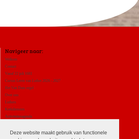
Navigeer naar:
Welkom
Contact
Vanaf 22 juli 1681
Cursus Leren van Luther 2026 - 2027
Het Van Dam orgel
Over ons
Luthers
Kerkdiensten
Activiteitenagenda
ANBI
Deze website maakt gebruik van functionele