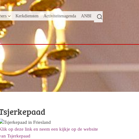
hers
Kerkdiensten
Activiteitenagenda
ANBI
Tsjerkepaad
Klik op deze link en neem een kijkje op de website
van Tsjerkepaad