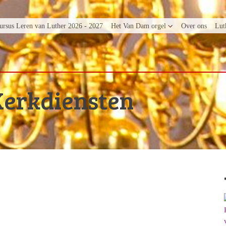
ursus Leren van Luther 2026 - 2027
Het Van Dam orgel
Over ons
Lut
Kerkdiensten