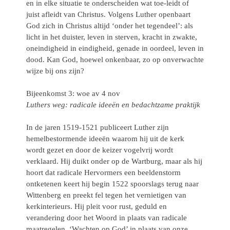
en in elke situatie te onderscheiden wat toe-leidt of
juist afleidt van Christus. Volgens Luther openbaart
God zich in Christus altijd ‘onder het tegendeel’: als
licht in het duister, leven in sterven, kracht in zwakte,
oneindigheid in eindigheid, genade in oordeel, leven in
dood. Kan God, hoewel onkenbaar, zo op onverwachte
wijze bij ons zijn?
Bijeenkomst 3: woe av 4 nov
Luthers weg: radicale ideeën en bedachtzame praktijk
In de jaren 1519-1521 publiceert Luther zijn
hemelbestormende ideeën waarom hij uit de kerk
wordt gezet en door de keizer vogelvrij wordt
verklaard. Hij duikt onder op de Wartburg, maar als hij
hoort dat radicale Hervormers een beeldenstorm
ontketenen keert hij begin 1522 spoorslags terug naar
Wittenberg en preekt fel tegen het vernietigen van
kerkinterieurs. Hij pleit
voor rust, geduld en
verandering door het Woord in plaats van radicale
maatregelen. ‘Wachten op God’ in plaats van onze