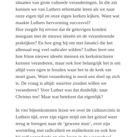
situaties van grote culturele veranderingen. In die zin
kunnen we van Luthers reformatie leren als we naar
onze eigen tijd en onze eigen kerken kijken. Want wat
maakte Luthers hervorming succesvol?
Hoe zorgde hij ervoor dat de gelovigen konden
meegaan met de nieuwe ideeën en de veranderende
praktijken? En hoe ging hij om met fanatici die het
allemaal nog veel radicaler wilden? Luther leert ons
hoe frisse nieuwe ideeën mensen en kerkstructuren
kunnen veranderen, maar ook hoe belangrijk het is om
altijd voor ogen te houden waar het in de kerk om
moet gaan. Want verandering is nooit een doel op zich
is. De vraag is altijd:
waartoe
zouden willen we
veranderen? Voor Luther was dat duidelijk: naar
Christus toe! Maar wat betekent dat eigenlijk?
In vier bijeenkomsten lezen we over de cultuurcrisis in
Luthers tijd, over zijn eigen strijd om het geloof weer
terug te brengen naar de ‘gewone man’, over zijn
worsteling met radicaliteit en realiteitszin en ook hoe
hij zelf veranderde en zijn leven in de waagschaal