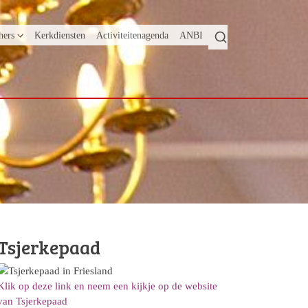
hers
Kerkdiensten
Activiteitenagenda
ANBI
Tsjerkepaad
Klik op deze link en neem een kijkje op de website
van Tsjerkepaad