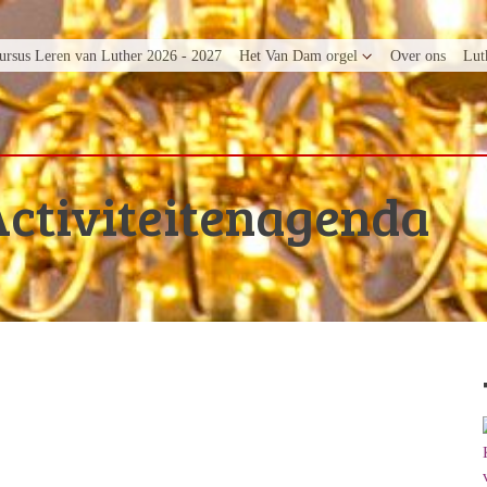
ursus Leren van Luther 2026 - 2027
Het Van Dam orgel
Over ons
Lut
ctiviteitenagenda